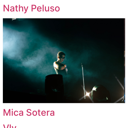
Nathy Peluso
Mica Sotera
Vlv